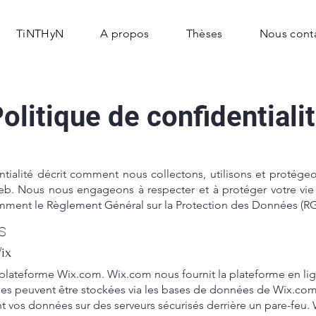
TiNTHyN
A propos
Thèses
Nous cont
olitique de confidentiali
ntialité décrit comment nous collectons, utilisons et protége
 web. Nous nous engageons à respecter et à protéger votre vi
mment le Règlement Général sur la Protection des Données (R
s
ix
a plateforme Wix.com. Wix.com nous fournit la plateforme en l
ées peuvent être stockées via les bases de données de Wix.com
nt vos données sur des serveurs sécurisés derrière un pare-feu. 